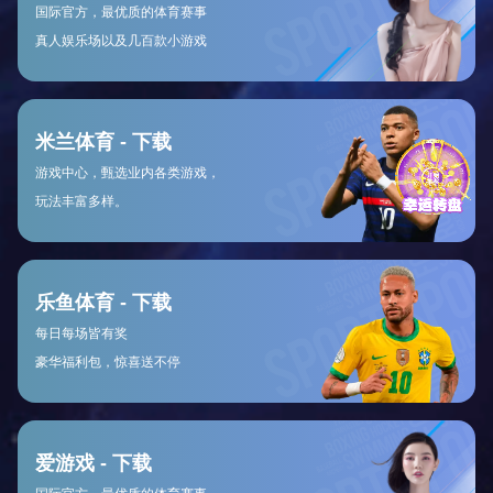
球票销售创纪录，全球球迷热情高涨
国际足联官方数据显示，本届世界杯球票申请数量已
突破历届纪录。决赛与热门球队小组赛的门票最为抢
手。尽管存在争议，但无法阻挡全球足球爱好者亲临
现场的热情。预计将有超过百万国际游客涌入，带动
当地旅游与经济。
发布时间：2023年11月3日 | 浏览：9876次