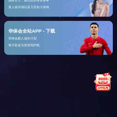
C罗梅西最后一舞？传奇球星的世界杯谢
幕战
C罗与梅西均已确认这将是他们的最后一届世界杯。
两位统治足坛十余年的巨星，都渴望能为自己的国家
队捧起大力神杯，实现职业生涯最终梦想。他们的状
态、与队友的化学反应，将成为影响葡萄牙与阿根廷
能走多远的关键因素。
发布时间：2023年10月30日 | 浏览：25678次