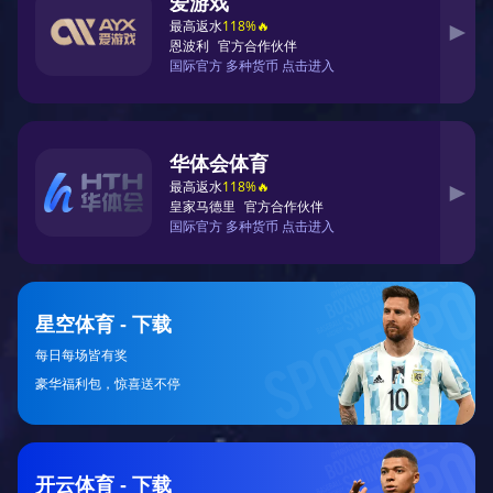
战术解析：高位逼抢与防守反击的现代博
弈
本届世界杯预计将继续呈现高位压迫与快速防反两种
主流战术风格的对抗。德国、西班牙等欧洲球队强调
控球与整体压迫，而非洲与美洲球队则依靠个人能力
与速度打反击。我们深度分析了不同战术体系在世界
杯舞台上的成功案例与关键要素。
发布时间：2023年11月8日 | 浏览：18945次